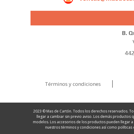
B. Q
442
Términos y condiciones
2023 © Mas de Cartón. Todos los derechos reservados. Todas
llegar a cambiar sin previo aviso. Los demás producto
modelos. Los accesorios de los productos pueden llegar a c
nuestros términos y condiciones así como políticas 