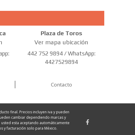
ca
Plaza de Toros
n
Ver mapa ubicación
app:
442 752 9894 / WhatsApp:
4427529894
Contacto
ucto final. Precios incluyen iva y pueden
s pueden cambiar dependiendo marcas y
mpra usted esta aceptando automáticamente
os y facturación solo para México.