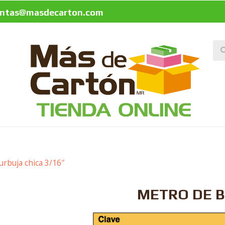
entas@masdecarton.com
rbuja chica 3/16″
METRO DE B