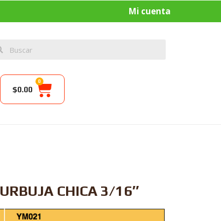
Mi cuenta
0
$
0.00
URBUJA CHICA 3/16″