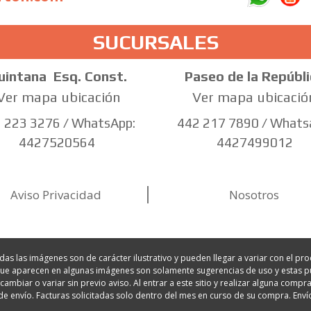
SUCURSALES
uintana
Esq. Const.
Paseo de la Repúbli
Ver mapa ubicación
Ver mapa ubicació
 223 3276 / WhatsApp:
442 217 7890 / Whats
4427520564
4427499012
Aviso Privacidad
Nosotros
 las imágenes son de carácter ilustrativo y pueden llegar a variar con el prod
s que aparecen en algunas imágenes son solamente sugerencias de uso y esta
ambiar o variar sin previo aviso. Al entrar a este sitio y realizar alguna co
de envío. Facturas solicitadas solo dentro del mes en curso de su compra. Enví