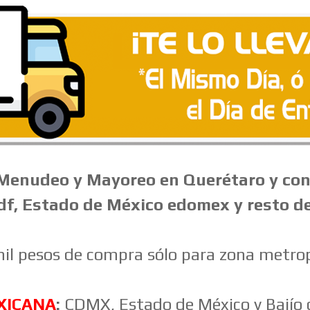
Menudeo
y Mayoreo en Querétaro y con
 df, Estado de México edomex y resto d
il pesos de compra sólo para zona metr
XICANA
:
CDMX, Estado de México y Bajío d