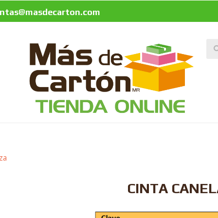
entas@masdecarton.com
za
CINTA CANE