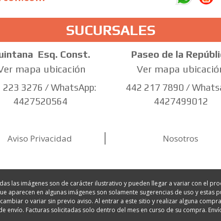
SUCURSALES
uintana
Esq. Const.
Paseo de la Repúbli
Ver mapa ubicación
Ver mapa ubicació
 223 3276 / WhatsApp:
442 217 7890 / Whats
4427520564
4427499012
Aviso Privacidad
Nosotros
 las imágenes son de carácter ilustrativo y pueden llegar a variar con el prod
s que aparecen en algunas imágenes son solamente sugerencias de uso y esta
ambiar o variar sin previo aviso. Al entrar a este sitio y realizar alguna co
de envío. Facturas solicitadas solo dentro del mes en curso de su compra. Enví