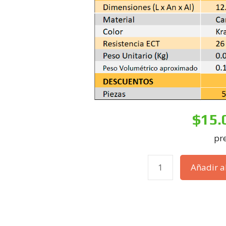
$
15.
pre
Añadir al