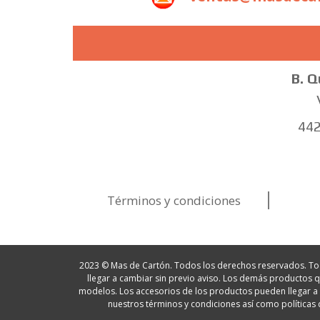
B. Q
442
Términos y condiciones
2023 © Mas de Cartón. Todos los derechos reservados. Todas
llegar a cambiar sin previo aviso. Los demás producto
modelos. Los accesorios de los productos pueden llegar a c
nuestros términos y condiciones así como políticas 