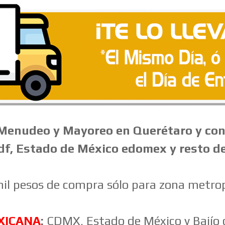
Menudeo
y Mayoreo en Querétaro y con
 df, Estado de México edomex y resto d
il pesos de compra sólo para zona metr
XICANA
:
CDMX, Estado de México y Bajío d