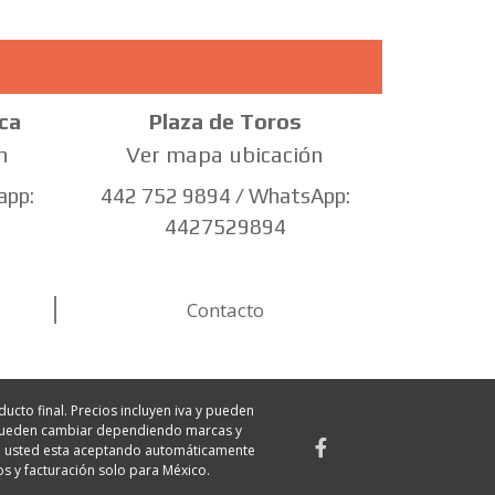
ca
Plaza de Toros
n
Ver mapa ubicación
app:
442 752 9894 / WhatsApp:
4427529894
Contacto
ucto final. Precios incluyen iva y pueden
s pueden cambiar dependiendo marcas y
mpra usted esta aceptando automáticamente
os y facturación solo para México.