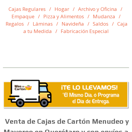
Cajas Regulares
/
Hogar
/
Archivo y Oficina
/
Empaque
/
Pizza y Alimentos
/
Mudanza
/
Regalos
/
Láminas
/
Navideña
/
Saldos
/
Caja
a tu Medida
/
Fabricación Especial
Venta
de
Cajas
de
Cartón
Menudeo
y
Mayoreo en Querétaro y con envíos a